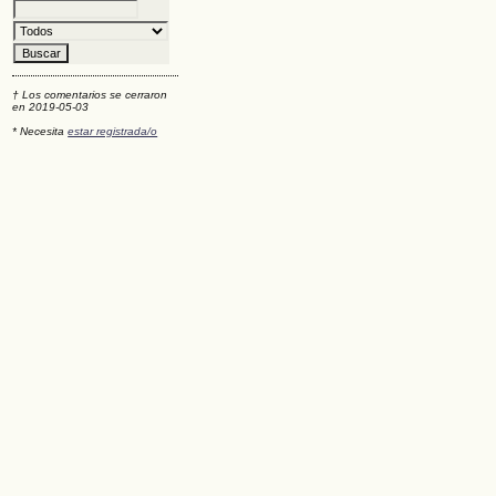
† Los comentarios se cerraron
en 2019-05-03
* Necesita
estar registrada/o