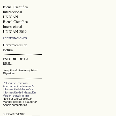
Bienal Científica
Internacional
UNICAN
Bienal Científica
Internacional
UNICAN 2019
PRESENTACIONES
Herramientas de
lectura
ESTUDIO DE LA
RESI...
Jara, Portillo Navarro, Miret
Riquelme
Política de Revisión
Acerca del / de la autor/a
Información bibliográfica
Información de indexación
Versión para imprimir
Notificar a un/a colega*
Mandar correo-e a autor/a*
Añadir comentario†
BUSCAR EVENTO